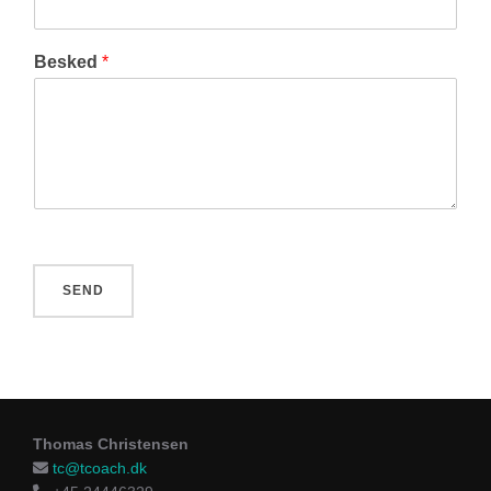
Besked
*
SEND
Thomas Christensen
tc@tcoach.dk