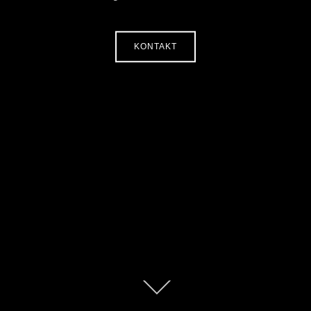
KONTAKT
Rul
ned