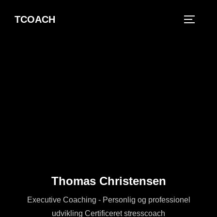
Videre
TCOACH
til
SLÅ NA
indhold
Thomas Christensen
Executive Coaching - Personlig og professionel
udvikling Certificeret stresscoach